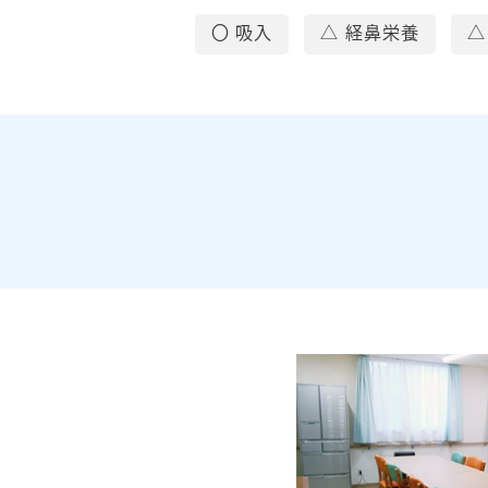
〇 吸入
△ 経鼻栄養
△