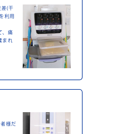
差(干
を利用
て、痛
揉まれ
居者様だ